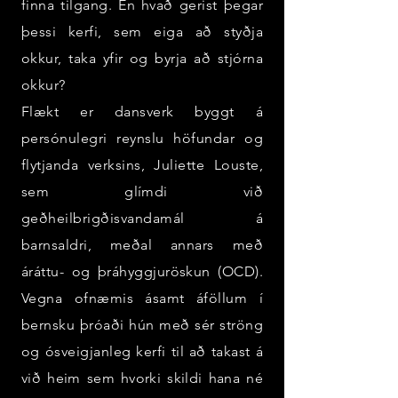
finna tilgang. En hvað gerist þegar
þessi kerfi, sem eiga að styðja
okkur, taka yfir og byrja að stjórna
okkur?
Flækt er dansverk byggt á
persónulegri reynslu höfundar og
flytjanda verksins, Juliette Louste,
sem glímdi við
geðheilbrigðisvandamál á
barnsaldri, meðal annars með
áráttu- og þráhyggjuröskun (OCD).
Vegna ofnæmis ásamt áföllum í
bernsku þróaði hún með sér ströng
og ósveigjanleg kerfi til að takast á
við heim sem hvorki skildi hana né