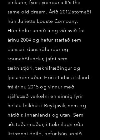
einkunn, fyrir sýninguna It's the
same old dream. Árið 2012 stofnaði
hún Juliette Louste Company.
Hún hefur unnið á og við svið frá
árinu 2004 og hefur starfað sem
dansari, danshöfundur og
spunahöfundur, jafnt sem
tæknistjóri, tæknifræðingur og
ljósahönnuður. Hún starfar á Íslandi
frá árinu 2015 og vinnur með
sjálfstæð verkefni en einnig fyrir
helstu leikhús í Reykjavík, sem og
hátíðir, innanlands og utan. Sem
aðstoðarmaður, í tæknilegri eða
listrænni deild, hefur hún unnið