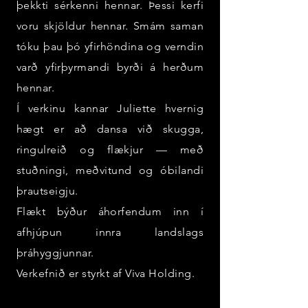
þekkti sérkenni hennar. Þessi kerfi
voru skjöldur hennar. Smám saman
tóku þau þó yfirhöndina og verndin
varð yfirþyrmandi byrði á herðum
hennar.
Í verkinu kannar Juliette hvernig
hægt er að dansa við skugga,
ringulreið og flækjur — með
stuðningi, meðvitund og óbilandi
þrautseigju.
Flækt býður áhorfendum inn í
afhjúpun innra landslags
þráhyggjunnar.
Verkefnið er styrkt af Viva Holding.