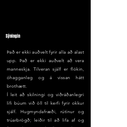
Sýningin
Það er ekki auðvelt fyrir alla að alast
upp. Það er ekki auðvelt að vera
manneskja. Tilveran sjálf er flókin,
óhagganleg og á vissan hátt
brothætt.
Í leit að skilningi og viðráðanlegri
lífi búum við öll til kerfi fyrir okkur
sjálf. Hugmyndafræði, rútínur og
trúarbrögð; leiðir til að lifa af og