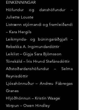
EINKENNINGAR
Höfundur og danshöfundur –
Juliette Louste
Listrænn stjórnandi og framleiðandi
– Kara Hergils
Leikmynda- og búningaráðgjafi –
Rebekka A. Ingimundardóttir
Leiklist – Gígja Sara Björnsson
Tónskáld – Íris Hrund Stefánsdóttir
Aðstoðardanshöfundur – Selma
Reynisdóttir
Ljósahönnuður – Andreu Fàbregas
Granes
Hljóðhönnun – Kristín Waage
Vörpun – Owen Hindley