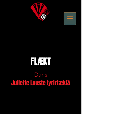
Performing Arts - Live Theater - Theatre Productions
FLÆKT
Dans
Juliette Louste fyrirtækið